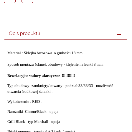
Opis produktu
Materiał : Sklejka brzozowa o grubości 18 mm.
Sposób montażu ścianek obudowy - klejenie na kołki 8 mm .
Rewelacyjne walory akustyczne !!!!!!!!!!!
Typ obudowy: zamknięty/ otwarty : podział 33/33/33 - możliwość
otwarcia środkowej ścianki .
Wykończenie : RED ,
Narożniki Chrom/Black - opcja
Grill Black - typ Marshall - opcja
Nóżki gumowa , terminal + 2 jack ( opcja)