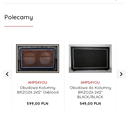
Polecamy
AMPS4YOU
AMPS4YOU
Obudowa Kolumny
Obudowa do Kolumny
O
BRZOZA 2x12" Oxblood
BRZOZA 2x12"
2
BLACK/BLACK
599,
00
PLN
549,
00
PLN