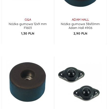
G&A
ADAM HALL
Nóżka gumowa 12x9 mm
Nóżka gumowa 38x10mm
F1603
Adam Hall 4906
1,
30
PLN
2,
90
PLN