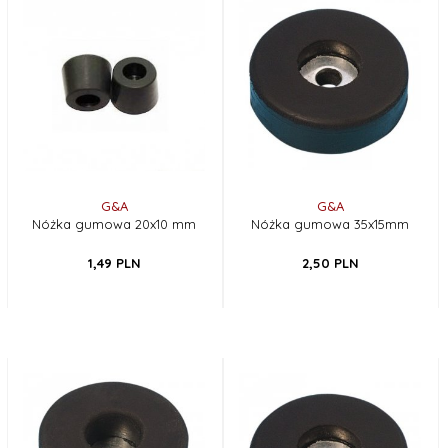
G&A
G&A
Nóżka gumowa 20x10 mm
Nóżka gumowa 35x15mm
1,
49
PLN
2,
50
PLN