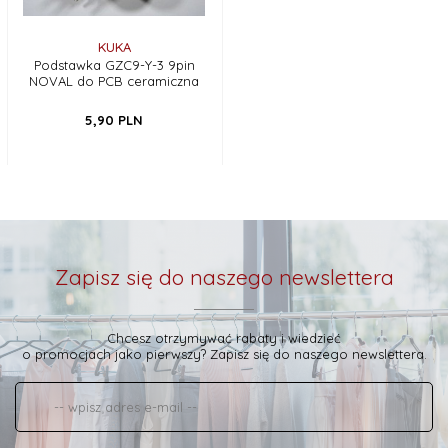
KUKA
Podstawka GZC9-Y-3 9pin
NOVAL do PCB ceramiczna
5,
90
PLN
Zapisz się do naszego newslettera
Chcesz otrzymywać rabaty i wiedzieć
o promocjach jako pierwszy? Zapisz się do naszego newslettera.