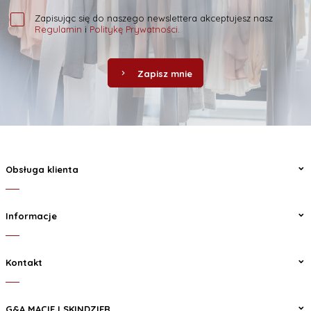
Zapisując się do naszego newslettera akceptujesz nasz
Regulamin
i
Politykę Prywatności
.
Zapisz mnie
Obsługa klienta
Informacje
Kontakt
G&A MACIEJ SKINDZIER