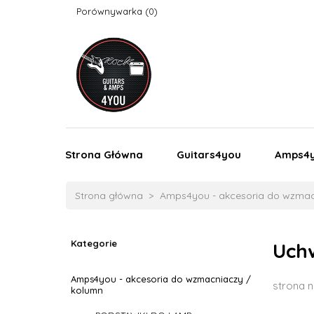
Porównywarka
Strona Główna
Guitars4you
Amps4
Strona główna
Amps4you - akcesoria do wzmac
Kategorie
Uch
Amps4you - akcesoria do wzmacniaczy /
strona n
kolumn