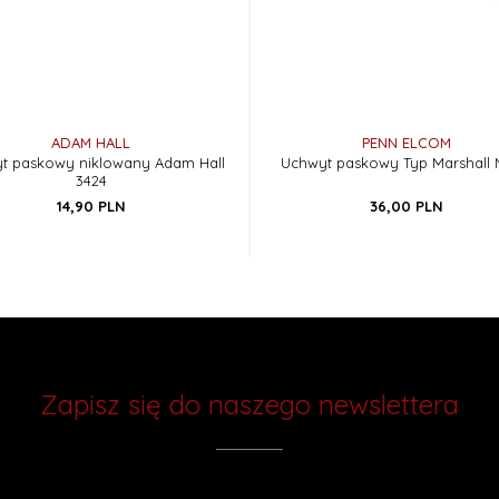
ADAM HALL
PENN ELCOM
t paskowy niklowany Adam Hall
Uchwyt paskowy Typ Marshall N
3424
14,
90
PLN
36,
00
PLN
Zapisz się do naszego newslettera
Chcesz otrzymywać rabaty i wiedzieć