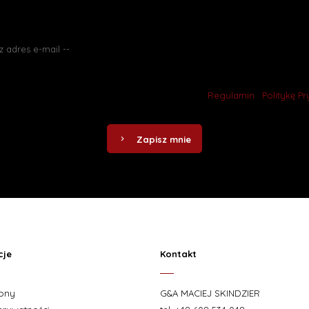
o promocjach jako pierwszy? Zapisz się do naszego newslettera.
ąc się do naszego newslettera akceptujesz nasz
Regulamin
i
Politykę P
Zapisz mnie
cje
Kontakt
rony
G&A MACIEJ SKINDZIER