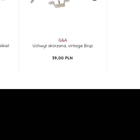
G&A
ikiel
Uchwyt skórzana, vintage Brąz
39,
00
PLN