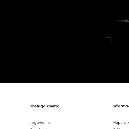
Zapisuj
Obsługa klienta
Informa
Logowanie
Mapa st