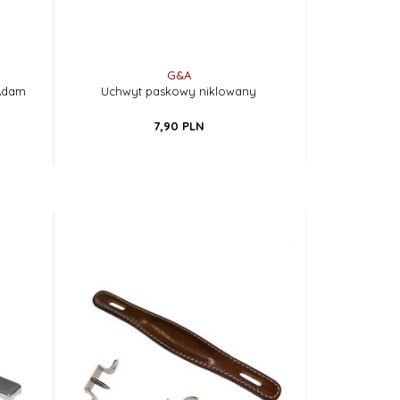
G&A
 Adam
Uchwyt paskowy niklowany
7,
90
PLN