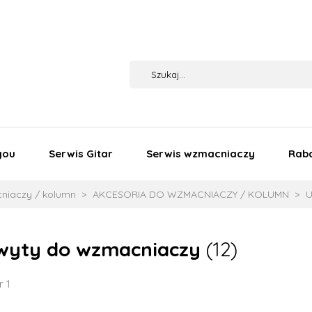
you
Serwis Gitar
Serwis wzmacniaczy
Rab
niaczy / kolumn
AKCESORIA DO WZMACNIACZY / KOLUMN
U
wyty do wzmacniaczy
(12)
r 1