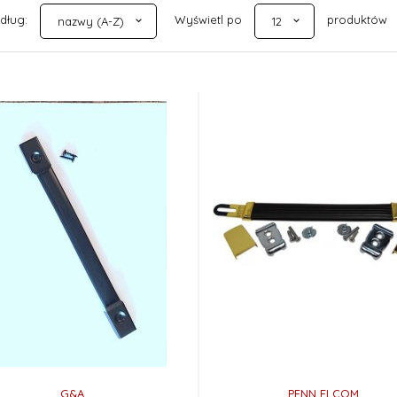
sort
pop
edług:
Wyświetl po
produktów
nazwy (A-Z)
12
G&A
PENN ELCOM