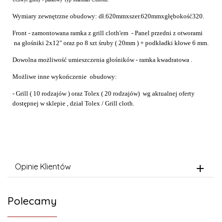
Wymiary zewnętrzne obudowy: dł.620mmxszer.620mmxgłębokość320.
Front - zamontowana ramka z grill cloth'em - Panel przedni z otworami
na głośniki 2x12" oraz po 8 szt śruby ( 20mm ) + podkładki kłowe 6 mm.
Dowolna możliwość umieszczenia głośników - ramka kwadratowa .
Możliwe inne wykończenie obudowy:
- Grill ( 10 rodzajów ) oraz Tolex ( 20 rodzajów) wg aktualnej oferty
dostępnej w sklepie , dział Tolex / Grill cloth.
Opinie Klientów
Polecamy