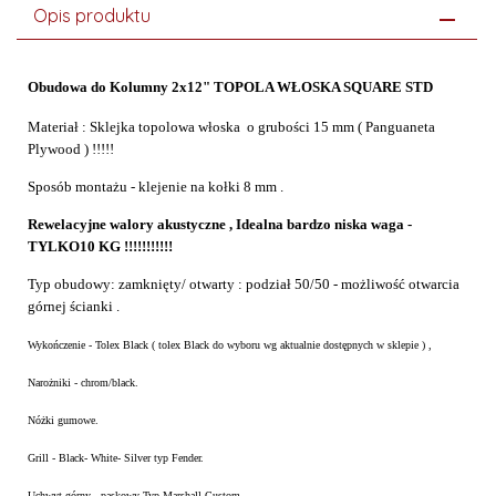
Opis produktu
Obudowa do Kolumny 2x12" TOPOLA WŁOSKA SQUARE STD
Materiał : Sklejka topolowa włoska o grubości 15 mm ( Panguaneta
Plywood ) !!!!!
Sposób montażu - klejenie na kołki 8 mm .
Rewelacyjne walory akustyczne , Idealna bardzo niska waga -
TYLKO10 KG !!!!!!!!!!!
Typ obudowy: zamknięty/ otwarty : podział 50/50 - możliwość otwarcia
górnej ścianki .
Wykończenie - Tolex Black
( tolex Black do wyboru wg aktualnie dostępnych w sklepie ) ,
Narożniki - chrom/black.
Nóżki gumowe.
Grill - Black- White- Silver typ Fender.
Uchwyt górny - paskowy Typ Marshall Custom.