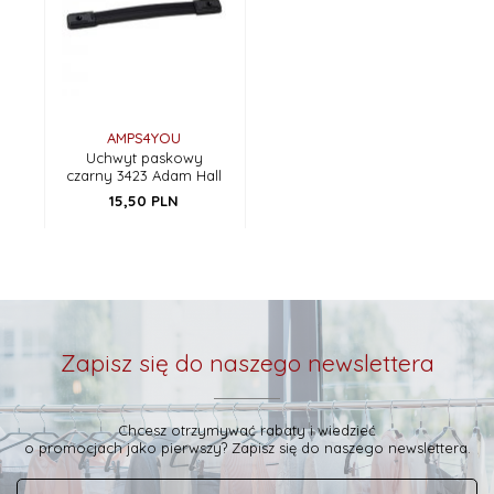
AMPS4YOU
Uchwyt paskowy
czarny 3423 Adam Hall
15,
50
PLN
Zapisz się do naszego newslettera
Chcesz otrzymywać rabaty i wiedzieć
o promocjach jako pierwszy? Zapisz się do naszego newslettera.