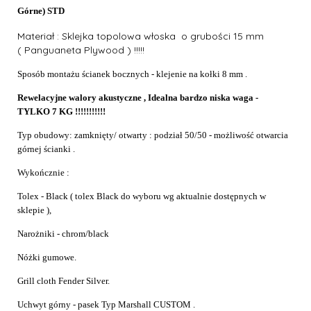
Górne) STD
Materiał : Sklejka topolowa włoska o grubości 15 mm
(
Panguaneta Plywood ) !!!!!
Sposób montażu ścianek bocznych - klejenie na kołki 8 mm .
Rewelacyjne walory akustyczne , Idealna bardzo niska waga -
TYLKO 7 KG !!!!!!!!!!!
Typ obudowy: zamknięty/ otwarty : podział 50/50 - możliwość otwarcia
górnej ścianki .
Wykończnie :
Tolex - Black
( tolex Black do wyboru wg aktualnie dostępnych w
sklepie ),
Narożniki - chrom/black
Nóżki gumowe.
Grill cloth Fender Silver.
Uchwyt górny - pasek Typ Marshall CUSTOM .