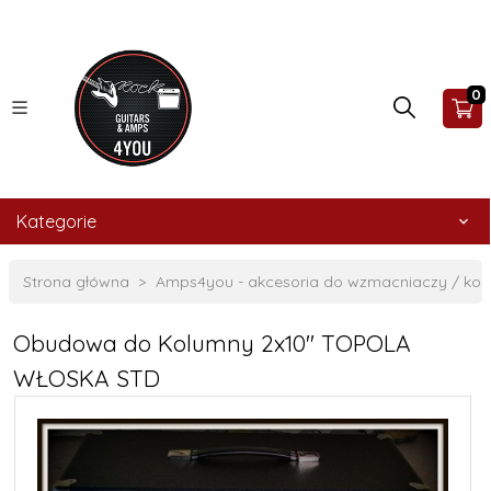
0
Kategorie
Strona główna
Amps4you - akcesoria do wzmacniaczy / ko
Obudowa do Kolumny 2x10" TOPOLA
WŁOSKA STD