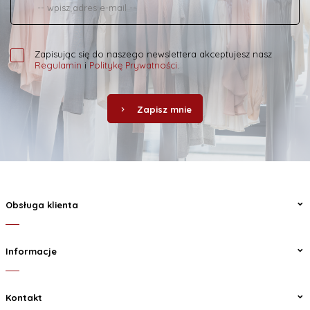
Zapisując się do naszego newslettera akceptujesz nasz
Regulamin
i
Politykę Prywatności
.
Zapisz mnie
Obsługa klienta
Informacje
Kontakt