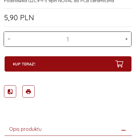
Podstawka GZC9-Y-3 9pin NOVAL do PCB ceramiczna
5,
90
PLN
KUP TERAZ!
Opis produktu