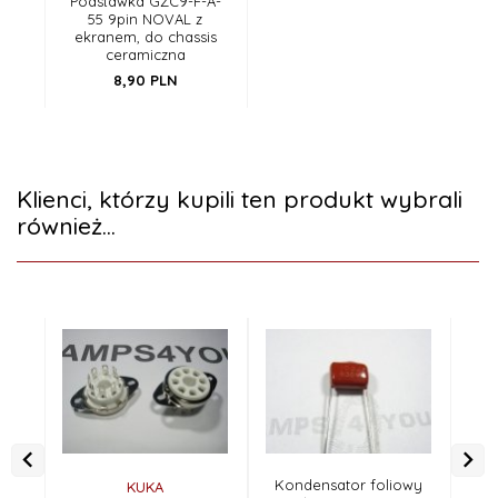
Podstawka GZC9-F-A-
55 9pin NOVAL z
ekranem, do chassis
ceramiczna
8,
90
PLN
Klienci, którzy kupili ten produkt wybrali
również...
Kondensator foliowy
Ko
KUKA