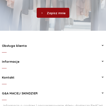
Zapisz mnie
Obsługa klienta
Informacje
Kontakt
G&A MACIEJ SKINDZIER
Informacja o cookies
|
oprogramowanie sklepu dostarcza
RedCart