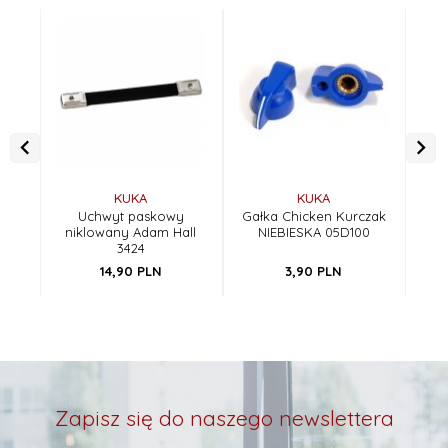
KUKA
KUKA
Uchwyt paskowy
Gałka Chicken Kurczak
Gał
niklowany Adam Hall
NIEBIESKA 05D100
B
3424
14,
90
PLN
3,
90
PLN
Zapisz się do naszego newslettera