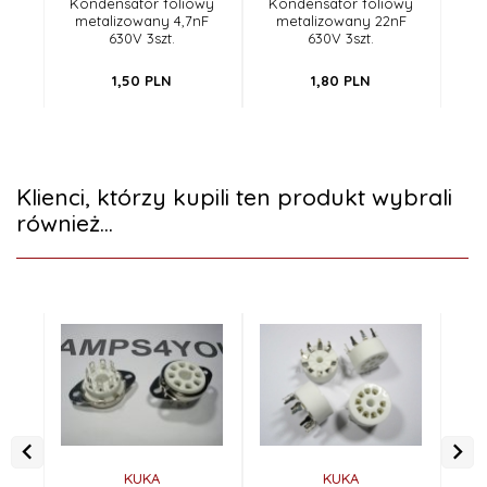
Kondensator foliowy
Kondensator foliowy
Ko
metalizowany 4,7nF
metalizowany 22nF
m
630V 3szt.
630V 3szt.
1,
50
PLN
1,
80
PLN
Klienci, którzy kupili ten produkt wybrali
również...
KUKA
KUKA