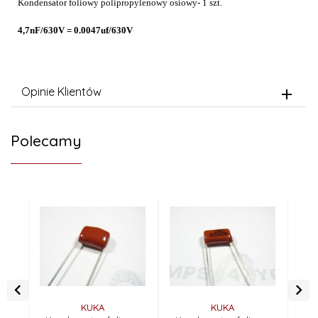
Kondensator foliowy polipropylenowy osiowy- 1 szt.
4,7nF/630V = 0.0047uf/630V
Opinie Klientów
Polecamy
KUKA
KUKA