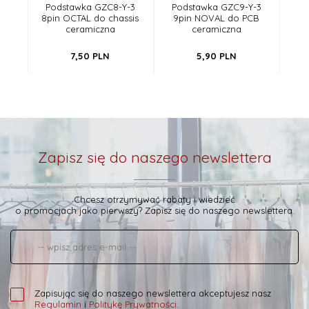
Podstawka GZC8-Y-3
Podstawka GZC9-Y-3
Po
8pin OCTAL do chassis
9pin NOVAL do PCB
ceramiczna
ceramiczna
ek
7,
50
PLN
5,
90
PLN
Zapisz się do naszego newslettera
Chcesz otrzymywać rabaty i wiedzieć
o promocjach jako pierwszy? Zapisz się do naszego newslettera.
Zapisując się do naszego newslettera akceptujesz nasz
Regulamin
i
Politykę Prywatności
.