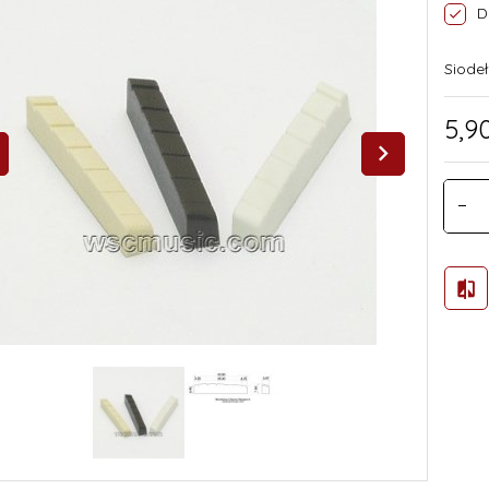
D
Siode
5,
9