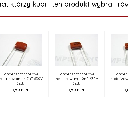
nci, którzy kupili ten produkt wybrali rów
Kondensator foliowy
Kondensator foliowy
Kondens
etalizowany 4,7nF 630V
metalizowany 10nF 630V
metalizo
3szt.
3szt.
1,
50
PLN
1,
50
PLN
1,