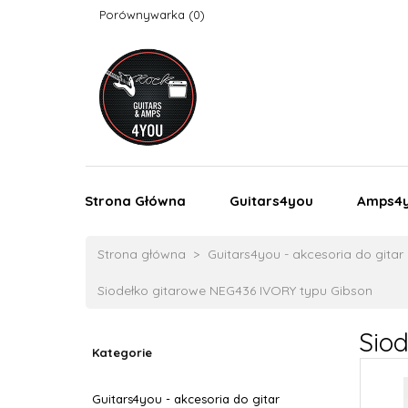
Porównywarka
Strona Główna
Guitars4you
Amps4
Strona główna
Guitars4you - akcesoria do gitar
Siodełko gitarowe NEG436 IVORY typu Gibson
Sio
Kategorie
Guitars4you - akcesoria do gitar