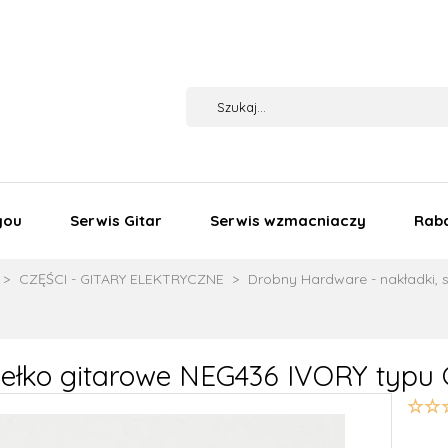
you
Serwis Gitar
Serwis wzmacniaczy
Rab
CZĘŚCI - GITARY ELEKTRYCZNE
Drobny Hardware - nakładki, 
dełko gitarowe NEG436 IVORY typu 