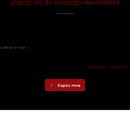
Zapisz się do naszego newslettera
Chcesz otrzymywać rabaty i wiedzieć
o promocjach jako pierwszy? Zapisz się do naszego newslettera.
ąc się do naszego newslettera akceptujesz nasz
Regulamin
i
Politykę P
Zapisz mnie