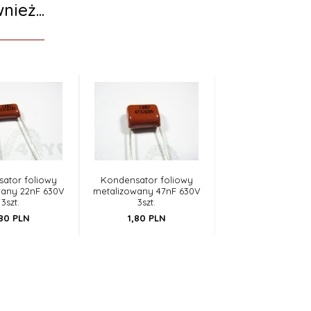
nież...
ator foliowy
Kondensator foliowy
wany 22nF 630V
metalizowany 47nF 630V
3szt.
3szt.
80
PLN
1,
80
PLN