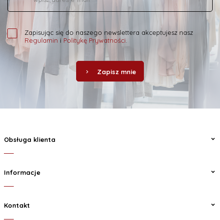
Zapisując się do naszego newslettera akceptujesz nasz
Regulamin
i
Politykę Prywatności
.
Zapisz mnie
Obsługa klienta
Informacje
Kontakt