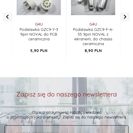
G4U
G4U
Podstawka GZC9-Y-3
Podstawka GZC9-F-A-
Ko
9pin NOVAL do PCB
55 9pin NOVAL z
m
ceramiczna
ekranem, do chassis
ceramiczna
5,
90
PLN
8,
90
PLN
Zapisz się do naszego newslettera
Chcesz otrzymywać rabaty i wiedzieć
o promocjach jako pierwszy? Zapisz się do naszego newslettera.