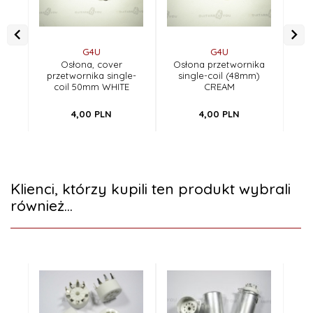
G4U
G4U
Osłona, cover
Osłona przetwornika
Os
przetwornika single-
single-coil (48mm)
s
coil 50mm WHITE
CREAM
4,
00
PLN
4,
00
PLN
Klienci, którzy kupili ten produkt wybrali
również...