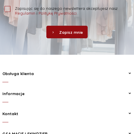
Zapisując się do naszego newslettera akceptujesz nasz
Regulamin
i
Politykę Prywatności
.
Zapisz mnie
Obsługa klienta
Informacje
Kontakt
G&A MACIEJ SKINDZIER