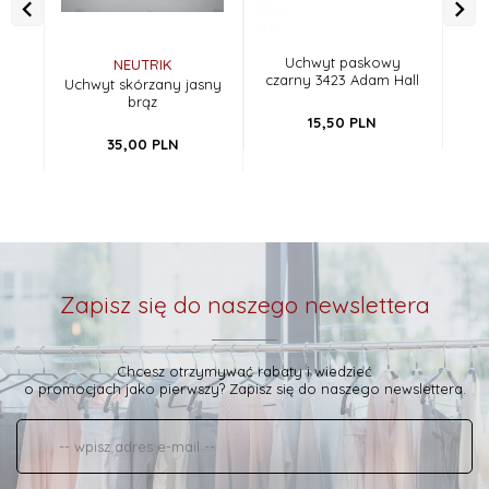
Uchwyt paskowy
NEUTRIK
czarny 3423 Adam Hall
ni
Uchwyt skórzany jasny
brąz
15,
50
PLN
35,
00
PLN
Zapisz się do naszego newslettera
Chcesz otrzymywać rabaty i wiedzieć
o promocjach jako pierwszy? Zapisz się do naszego newslettera.