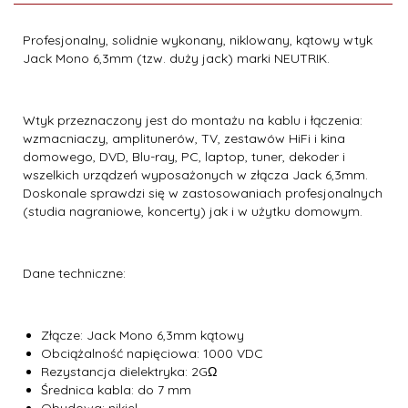
Profesjonalny, solidnie wykonany, niklowany, kątowy wtyk
Jack Mono 6,3mm (tzw. duży jack) marki NEUTRIK.
Wtyk przeznaczony jest do montażu na kablu i łączenia:
wzmacniaczy, amplitunerów, TV, zestawów HiFi i kina
domowego, DVD, Blu-ray, PC, laptop, tuner, dekoder i
wszelkich urządzeń wyposażonych w złącza Jack 6,3mm.
Doskonale sprawdzi się w zastosowaniach profesjonalnych
(studia nagraniowe, koncerty) jak i w użytku domowym.
Dane techniczne:
Złącze: Jack Mono 6,3mm kątowy
Obciążalność napięciowa: 1000 VDC
Rezystancja dielektryka: 2GΩ
Średnica kabla: do 7 mm